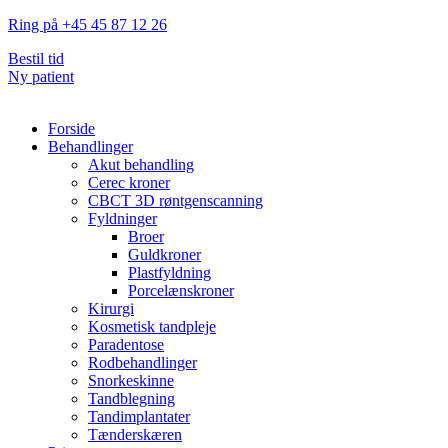
Ring på +45 45 87 12 26
Bestil tid
Ny patient
Forside
Behandlinger
Akut behandling
Cerec kroner
CBCT 3D røntgenscanning
Fyldninger
Broer
Guldkroner
Plastfyldning
Porcelænskroner
Kirurgi
Kosmetisk tandpleje
Paradentose
Rodbehandlinger
Snorkeskinne
Tandblegning
Tandimplantater
Tænderskæren