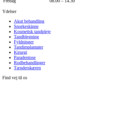
Fredag
08.00 – 14.30
Ydelser
Akut behandling
Snorkeskinne
Kosmetisk tandpleje
Tandblegning
Fyldninger
Tandimplantater
Kirurgi
Paradentose
Rodbehandlinger
Tænderskæren
Find vej til os