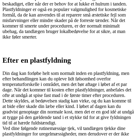
beskadiget, eller når der er behov for at lukke et hulrum i tanden.
Plastfyldninger er også en populær valgmulighed for kosmetiske
formål, da de kan anvendes til at reparere små æstetiske fejl som
misfarvninger eller mindre skader på de forreste tænder. Når det
kommer til smerte under proceduren, er der normalt minimalt
ubehag, da tandlægen bruger lokalbedøvelse for at sikre, at man
ikke føler smerter.
Efter en plastfyldning
Din dag kan forløbe helt som normalt inden en plastfyldning, men
efter behandlingen kan du opleve lidt følsomhed overfor
temperaturforskelle i området, men det bør aftage i løbet af et par
dage. Når det kommer til kosten efter plastfyldninger, anbefales det
ofte at undgå at spise fast mad i de første timer efter proceduren.
Dette skyldes, at bedøvelsen stadig kan virke, og du kan komme til
at bide eller skade din læbe eller kind. I løbet af dagen kan du
gradvist genoptage din normale kost, men det er en god idé at undgå
at tygge på den gældende tand i et stykke tid for at give fyldningen
tid til at hærde fuldstændigt.
Ved dine følgende rutinemæssige tjek, vil tandlægen tjekke dine
plastfyldninger for uregelmæssigheder, men derudover er der ikke