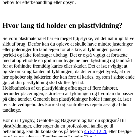
behov for efterbehandling eller opsyn.
Hvor lang tid holder en plastfyldning?
Selvom plastmaterialet har en meget høj styrke, vil det naturligt blive
slidt af brug. Derfor kan du opleve at skulle have mindre justeringer
eller poleringer fra tandlægen for at sikre, at fyldningen passer
perfekt og ikke forårsager ubehag. Det er også vigtigt at fortsætte
med at opretholde en god mundhygiejne med børstning og tandtråd
for at forhindre fremtidig karies eller skader. Det er især vigtigt at
børste omkring kanten af fyldningen, da det er meget typisk, at der
her ophober sig bakterier, der kan føre til karies, og som i sidste ende
gør, at din plastfyldning skal skiftes før tid.
Holdbarheden af en plastfyldning afhænger af flere faktorer,
herunder placeringen, størrelsen af fyldningen og hvordan du passer
på dine tænder. Generelt kan plastfyldninger holde i mange år, især
hvis de vedligeholdes korrekt og kontrolleres regelmæssigt af din
tandlæge.
Bor du i Lyngby, Gentofte og Bagsværd og har du spørgsmål til
plastfyldninger, eller søger du en professionel tandlæge til
behandling, kan du kontakte os på telefon
45 87 12 26
eller besøge
os på vores adresse: Tandlægerne Lyngby Torv 1.